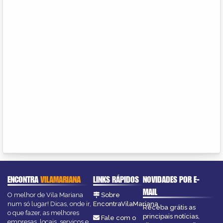
ENCONTRA
VILAMARIANA
LINKS RÁPIDOS
NOVIDADES POR E-
MAIL
O melhor de Vila Mariana
Sobre
num só lugar! Dicas, onde ir,
EncontraVilaMariana
Receba grátis as
o que fazer, as melhores
principais notícias,
Fale com o
empresas, locais, serviços e