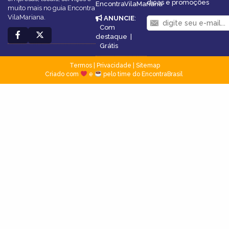
dicas e promoções
EncontraVilaMariana
muito mais no guia Encontra
VilaMariana.
ANUNCIE
:
Com
destaque
|
Grátis
Termos
|
Privacidade
|
Sitemap
Criado com
e
pelo time do EncontraBrasil