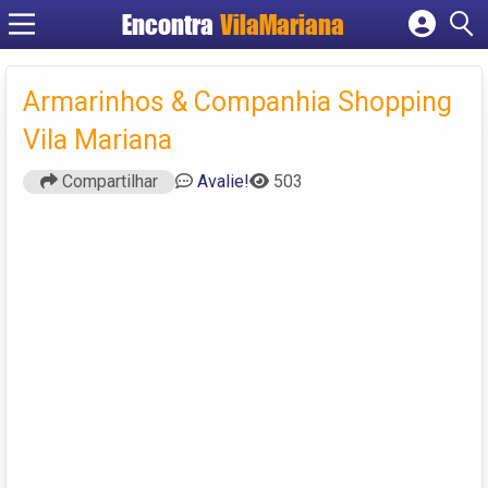
Encontra
VilaMariana
Cadastrar empresa
Fazer login
Armarinhos & Companhia Shopping
Criar conta
Vila Mariana
Compartilhar
Avalie!
503