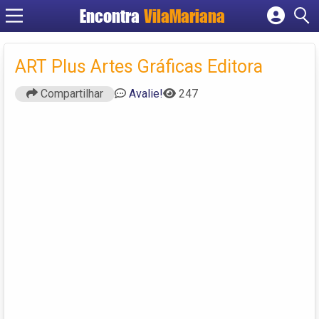
Encontra
VilaMariana
Cadastrar empresa
Fazer login
ART Plus Artes Gráficas Editora
Criar conta
Compartilhar
Avalie!
247