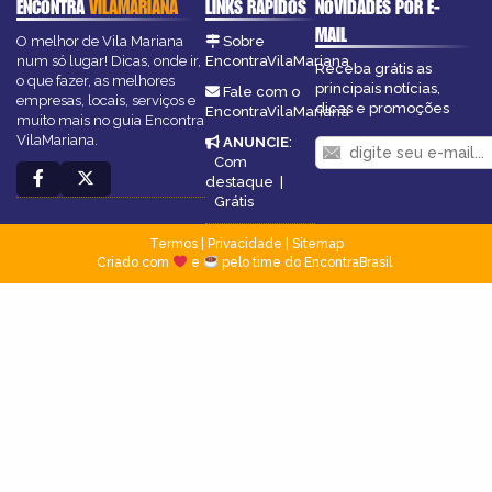
ENCONTRA
VILAMARIANA
LINKS RÁPIDOS
NOVIDADES POR E-
MAIL
O melhor de Vila Mariana
Sobre
num só lugar! Dicas, onde ir,
EncontraVilaMariana
Receba grátis as
o que fazer, as melhores
principais notícias,
Fale com o
empresas, locais, serviços e
dicas e promoções
EncontraVilaMariana
muito mais no guia Encontra
VilaMariana.
ANUNCIE
:
Com
destaque
|
Grátis
Termos
|
Privacidade
|
Sitemap
Criado com
e
pelo time do EncontraBrasil