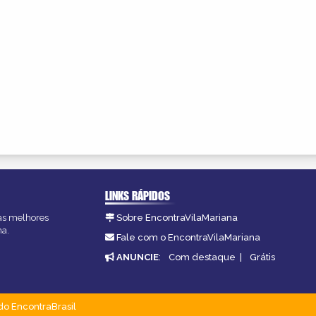
LINKS RÁPIDOS
 as melhores
Sobre EncontraVilaMariana
na.
Fale com o EncontraVilaMariana
ANUNCIE
:
Com destaque
|
Grátis
do EncontraBrasil