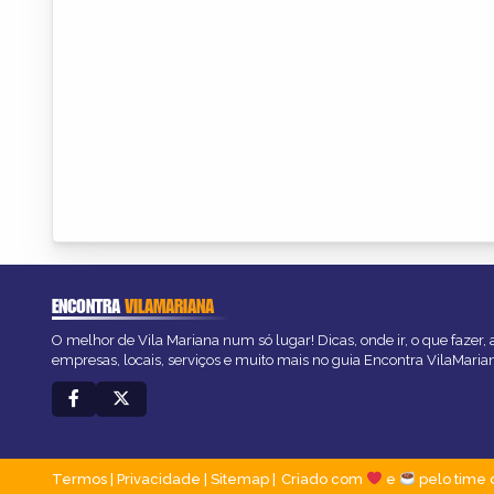
ENCONTRA
VILAMARIANA
O melhor de Vila Mariana num só lugar! Dicas, onde ir, o que fazer,
empresas, locais, serviços e muito mais no guia Encontra VilaMaria
Termos
|
Privacidade
|
Sitemap
Criado com
e
pelo time 