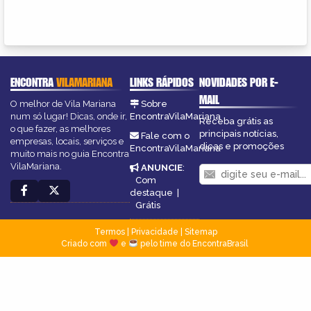
ENCONTRA
VILAMARIANA
LINKS RÁPIDOS
NOVIDADES POR E-
MAIL
O melhor de Vila Mariana
Sobre
num só lugar! Dicas, onde ir,
EncontraVilaMariana
Receba grátis as
o que fazer, as melhores
principais notícias,
Fale com o
empresas, locais, serviços e
dicas e promoções
EncontraVilaMariana
muito mais no guia Encontra
VilaMariana.
ANUNCIE
:
Com
destaque
|
Grátis
Termos
|
Privacidade
|
Sitemap
Criado com
e
pelo time do EncontraBrasil