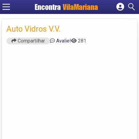
Encontra
VilaMariana
Cadastrar empresa
Fazer login
Auto Vidros V.V.
Criar conta
Compartilhar
Avalie!
281