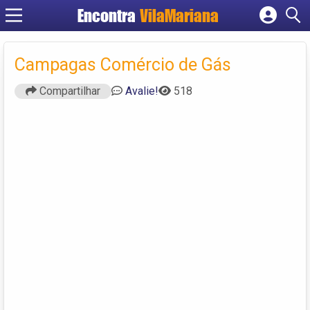
Encontra
VilaMariana
Cadastrar empresa
Fazer login
Campagas Comércio de Gás
Criar conta
Compartilhar
Avalie!
518