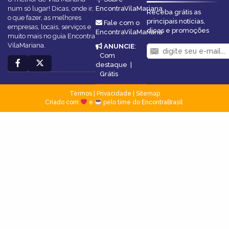
num só lugar! Dicas, onde ir,
EncontraVilaMariana
Receba grátis as
o que fazer, as melhores
principais notícias,
Fale com o
empresas, locais, serviços e
dicas e promoções
EncontraVilaMariana
muito mais no guia Encontra
VilaMariana.
ANUNCIE
:
Com
destaque
|
Grátis
Termos
|
Privacidade
|
Sitemap
Criado com
e
pelo time do EncontraBrasil