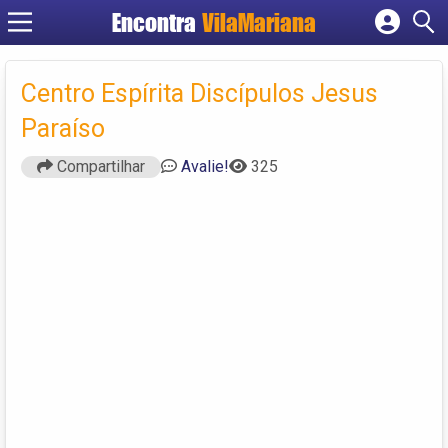
Encontra
VilaMariana
Cadastrar empresa
Fazer login
Centro Espírita Discípulos Jesus
Criar conta
Paraíso
Compartilhar
Avalie!
325