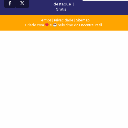
destaque
|
Grátis
Termos
|
Privacidade
|
Sitemap
Criado com
e
pelo time do EncontraBrasil