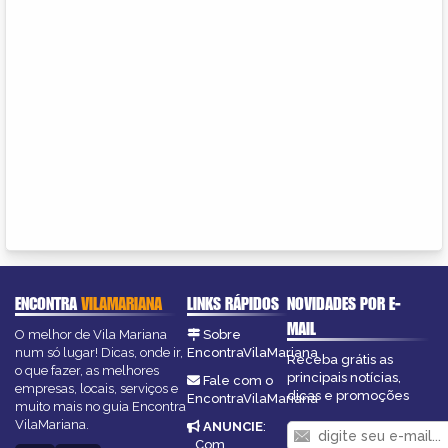
ENCONTRA
VILAMARIANA
LINKS RÁPIDOS
NOVIDADES POR E-
MAIL
O melhor de Vila Mariana
Sobre
num só lugar! Dicas, onde ir,
EncontraVilaMariana
Receba grátis as
o que fazer, as melhores
principais notícias,
Fale com o
empresas, locais, serviços e
dicas e promoções
EncontraVilaMariana
muito mais no guia Encontra
VilaMariana.
ANUNCIE
:
Com