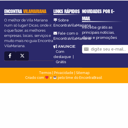
ENCONTRA
VILAMARIANA
LINKS RÁPIDOS
NOVIDADES POR E-
MAIL
O melhor de Vila Mariana
Sobre
num só lugar! Dicas, onde ir,
EncontraVilaMariana
Receba grátis as
o que fazer, as melhores
principais notícias,
Fale com o
empresas, locais, serviços e
dicas e promoções
EncontraVilaMariana
muito mais no guia Encontra
VilaMariana.
ANUNCIE
:
Com
destaque
|
Grátis
Termos
|
Privacidade
|
Sitemap
Criado com
e
pelo time do EncontraBrasil