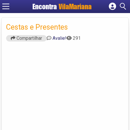
Encontra
VilaMariana
Cadastrar empresa
Fazer login
Cestas e Presentes
Criar conta
Compartilhar
Avalie!
291