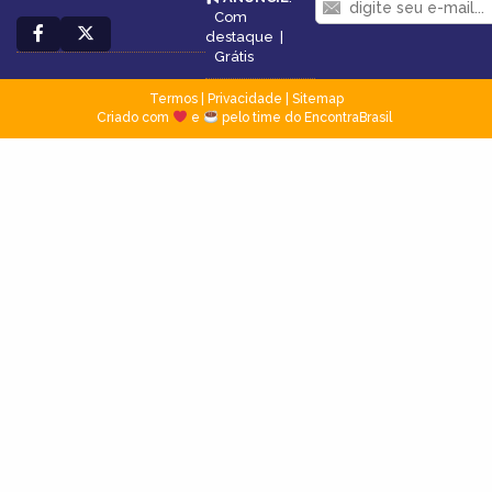
Com
destaque
|
Grátis
Termos
|
Privacidade
|
Sitemap
Criado com
e
pelo time do EncontraBrasil