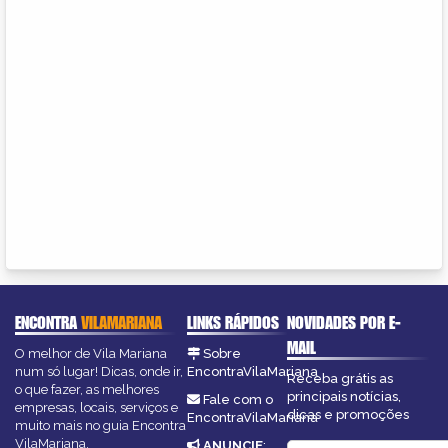
ENCONTRA
VILAMARIANA
LINKS RÁPIDOS
NOVIDADES POR E-
MAIL
O melhor de Vila Mariana
Sobre
num só lugar! Dicas, onde ir,
EncontraVilaMariana
Receba grátis as
o que fazer, as melhores
principais notícias,
Fale com o
empresas, locais, serviços e
dicas e promoções
EncontraVilaMariana
muito mais no guia Encontra
VilaMariana.
ANUNCIE
: