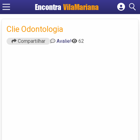
Encontra
VilaMariana
Cadastrar empresa
Fazer login
Clie Odontologia
Criar conta
Compartilhar
Avalie!
62