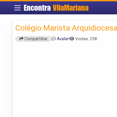
Encontra
VilaMariana
Colégio Marista Arquidioces
Compartilhar
Avalie!
Visitas: 258