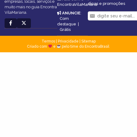
empresas, locais, serviços e
dicas e promoções
EncontraVilaMariana
muito mais no guia Encontra
VilaMariana.
ANUNCIE
:
Com
destaque
|
Grátis
Termos
|
Privacidade
|
Sitemap
Criado com
e
pelo time do EncontraBrasil