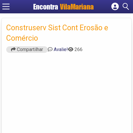
Encontra
VilaMariana
Cadastrar empresa
Fazer login
Construserv Sist Cont Erosão e
Criar conta
Comércio
Compartilhar
Avalie!
266