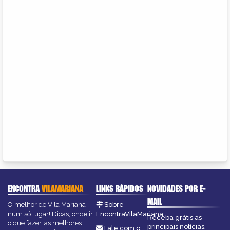
ENCONTRA
VILAMARIANA
LINKS RÁPIDOS
NOVIDADES POR E-
MAIL
O melhor de Vila Mariana
Sobre
num só lugar! Dicas, onde ir,
EncontraVilaMariana
Receba grátis as
o que fazer, as melhores
principais notícias,
Fale com o