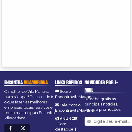
ENCONTRA
VILAMARIANA
LINKS RÁPIDOS
NOVIDADES POR E-
MAIL
O melhor de Vila Mariana
Sobre
num só lugar! Dicas, onde ir,
EncontraVilaMariana
Receba grátis as
o que fazer, as melhores
principais notícias,
Fale com o
empresas, locais, serviços e
dicas e promoções
EncontraVilaMariana
muito mais no guia Encontra
VilaMariana.
ANUNCIE
:
Com
destaque
|