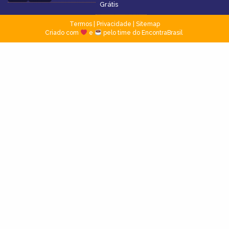
Grátis
Termos
|
Privacidade
|
Sitemap
Criado com
e
pelo time do EncontraBrasil