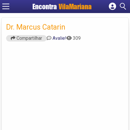
Encontra
VilaMariana
Cadastrar empresa
Fazer login
Dr. Marcus Catarin
Criar conta
Compartilhar
Avalie!
309