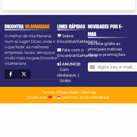
ENCONTRA
VILAMARIANA
LINKS RÁPIDOS
NOVIDADES POR E-
MAIL
O melhor de Vila Mariana
Sobre
num só lugar! Dicas, onde ir,
EncontraVilaMariana
Receba grátis as
o que fazer, as melhores
principais notícias,
Fale com o
empresas, locais, serviços e
dicas e promoções
EncontraVilaMariana
muito mais no guia Encontra
VilaMariana.
ANUNCIE
:
Com
destaque
|
Grátis
Termos
|
Privacidade
|
Sitemap
Criado com
e
pelo time do EncontraBrasil