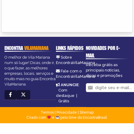
ENCONTRA
VILAMARIANA
LINKS RÁPIDOS
NOVIDADES POR E-
MAIL
O melhor de Vila Mariana
Sobre
num só lugar! Dicas, onde ir,
EncontraVilaMariana
Receba grátis as
o que fazer, as melhores
principais notícias,
Fale com o
empresas, locais, serviços e
dicas e promoções
EncontraVilaMariana
muito mais no guia Encontra
VilaMariana.
ANUNCIE
:
Com
destaque
|
Grátis
Termos
|
Privacidade
|
Sitemap
Criado com
e
pelo time do EncontraBrasil