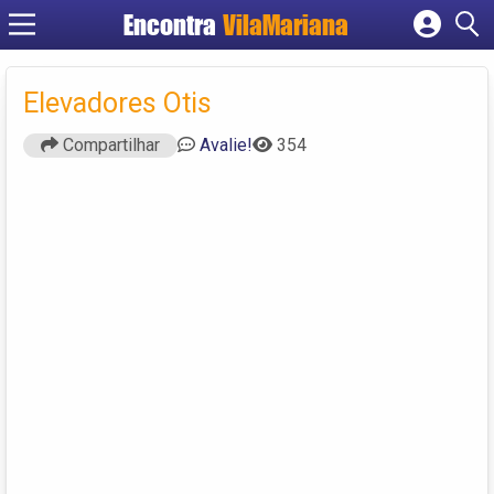
Encontra
VilaMariana
Cadastrar empresa
Fazer login
Elevadores Otis
Criar conta
Compartilhar
Avalie!
354