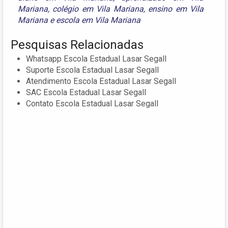
Mariana
,
colégio em Vila Mariana
,
ensino em Vila
Mariana
e
escola em Vila Mariana
Pesquisas Relacionadas
Whatsapp Escola Estadual Lasar Segall
Suporte Escola Estadual Lasar Segall
Atendimento Escola Estadual Lasar Segall
SAC Escola Estadual Lasar Segall
Contato Escola Estadual Lasar Segall