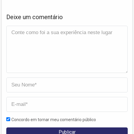
Deixe um comentário
Concordo em tornar meu comentário público