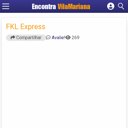
Encontra
VilaMariana
Cadastrar empresa
Fazer login
FKL Express
Criar conta
Compartilhar
Avalie!
269