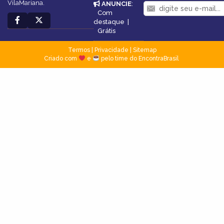
VilaMariana.
ANUNCIE
:
Com
destaque
|
Grátis
Termos
|
Privacidade
|
Sitemap
Criado com
e
pelo time do EncontraBrasil