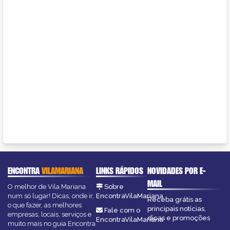
ENCONTRA
VILAMARIANA
LINKS RÁPIDOS
NOVIDADES POR E-
MAIL
O melhor de Vila Mariana
Sobre
num só lugar! Dicas, onde ir,
EncontraVilaMariana
Receba grátis as
o que fazer, as melhores
principais notícias,
Fale com o
empresas, locais, serviços e
dicas e promoções
EncontraVilaMariana
muito mais no guia Encontra