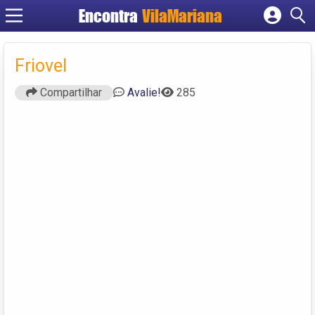
Encontra
VilaMariana
Cadastrar empresa
Fazer login
Friovel
Criar conta
Compartilhar
Avalie!
285