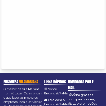
ENCONTRA
VILAMARIANA
LINKS RÁPIDOS
NOVIDADES POR E-
MAIL
O melhor de Vila Mariana
Sobre
num só lugar! Dicas, onde ir,
EncontraVilaMariana
Receba grátis as
o que fazer, as melhores
principais notícias,
Fale com o
empresas, locais, serviços e
dicas e promoções
EncontraVilaMariana