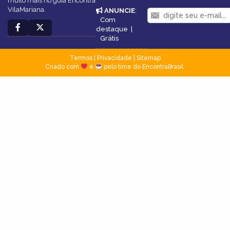
muito mais no guia Encontra
VilaMariana.
ANUNCIE
:
Com
destaque
|
Grátis
Termos
|
Privacidade
|
Sitemap
Criado com
e
pelo time do EncontraBrasil