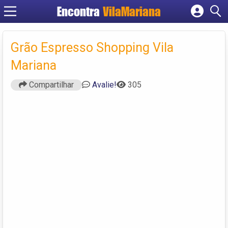
Encontra
VilaMariana
Cadastrar empresa
Fazer login
Grão Espresso Shopping Vila
Criar conta
Mariana
Compartilhar
Avalie!
305