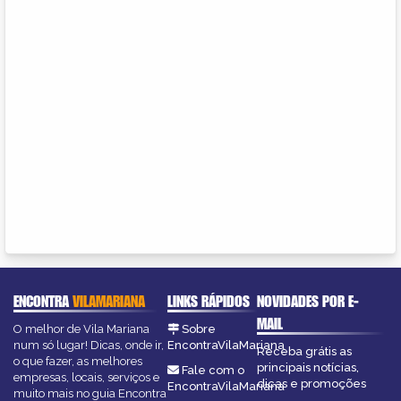
ENCONTRA
VILAMARIANA
LINKS RÁPIDOS
NOVIDADES POR E-
MAIL
O melhor de Vila Mariana
Sobre
num só lugar! Dicas, onde ir,
EncontraVilaMariana
Receba grátis as
o que fazer, as melhores
principais notícias,
Fale com o
empresas, locais, serviços e
dicas e promoções
EncontraVilaMariana
muito mais no guia Encontra