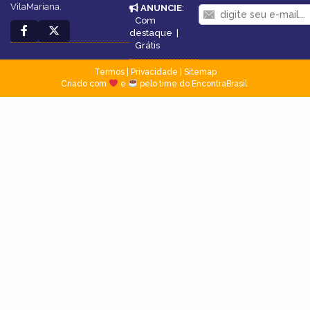
VilaMariana.
ANUNCIE
:
Com
destaque
|
Grátis
Termos
|
Privacidade
|
Sitemap
Criado com
e
pelo time do EncontraBrasil