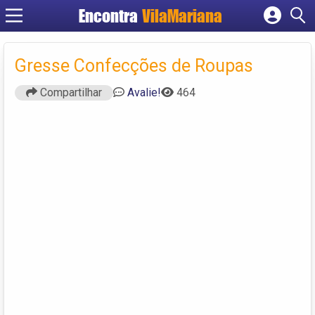
Encontra
VilaMariana
Cadastrar empresa
Fazer login
Gresse Confecções de Roupas
Criar conta
Compartilhar
Avalie!
464