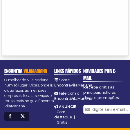
ENCONTRA
VILAMARIANA
LINKS RÁPIDOS
NOVIDADES POR E-
MAIL
O melhor de Vila Mariana
Sobre
num só lugar! Dicas, onde ir,
EncontraVilaMariana
Receba grátis as
o que fazer, as melhores
principais notícias,
Fale com o
empresas, locais, serviços e
dicas e promoções
EncontraVilaMariana
muito mais no guia Encontra
VilaMariana.
ANUNCIE
:
Com
destaque
|
Grátis