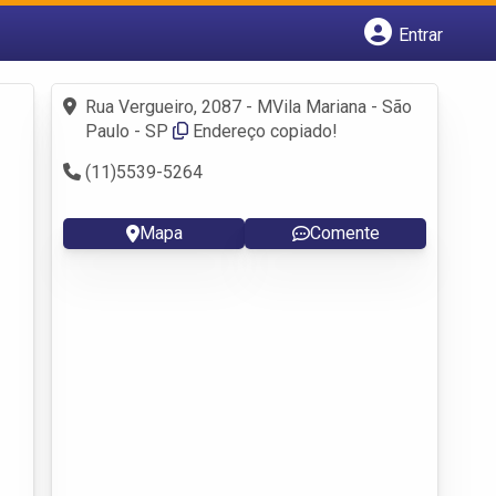
Entrar
Cadastrar empresa
Fazer login
Rua Vergueiro, 2087 - MVila Mariana - São
Criar conta
Paulo - SP
Endereço copiado!
(11)5539-5264
Mapa
Comente