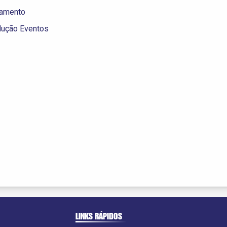
namento
odução Eventos
LINKS RÁPIDOS