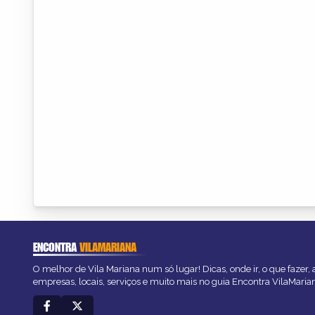
ENCONTRA
VILAMARIANA
O melhor de Vila Mariana num só lugar! Dicas, onde ir, o que fazer,
empresas, locais, serviços e muito mais no guia Encontra VilaMaria