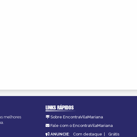
LINKS RÁPIDOS
 as melhores
Sobre EncontraVilaMariana
na.
Fale com o EncontraVilaMariana
ANUNCIE
:
Com destaque
|
Grátis