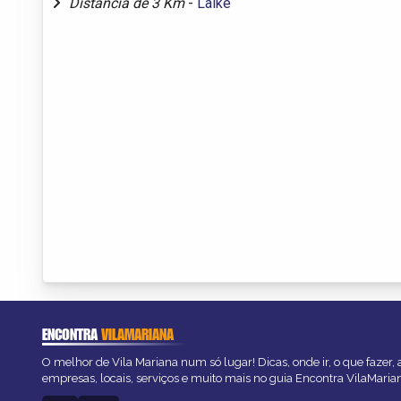
Distância de 3 Km
-
Laike
ENCONTRA
VILAMARIANA
O melhor de Vila Mariana num só lugar! Dicas, onde ir, o que fazer,
empresas, locais, serviços e muito mais no guia Encontra VilaMaria