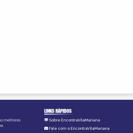
LINKS RÁPIDOS
 as melhores
Sobre EncontraVilaMariana
na.
Fale com o EncontraVilaMariana