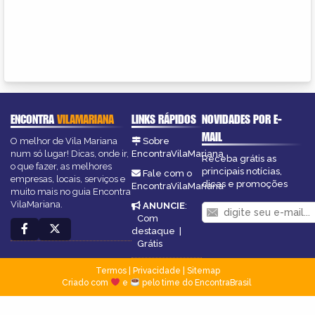
ENCONTRA
VILAMARIANA
LINKS RÁPIDOS
NOVIDADES POR E-
MAIL
O melhor de Vila Mariana
Sobre
num só lugar! Dicas, onde ir,
EncontraVilaMariana
Receba grátis as
o que fazer, as melhores
principais notícias,
Fale com o
empresas, locais, serviços e
dicas e promoções
EncontraVilaMariana
muito mais no guia Encontra
VilaMariana.
ANUNCIE
:
Com
destaque
|
Grátis
Termos
|
Privacidade
|
Sitemap
Criado com
e
pelo time do EncontraBrasil