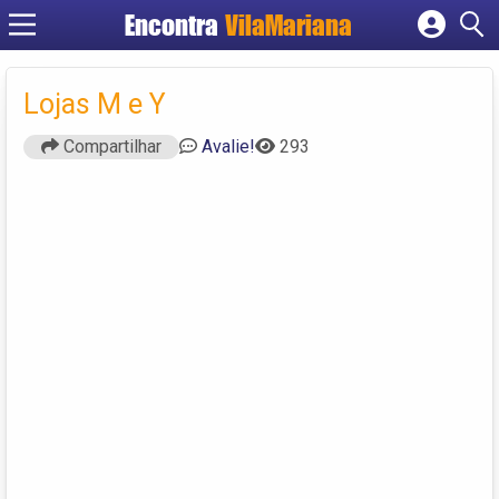
Encontra
VilaMariana
Cadastrar empresa
Fazer login
Lojas M e Y
Criar conta
Compartilhar
Avalie!
293