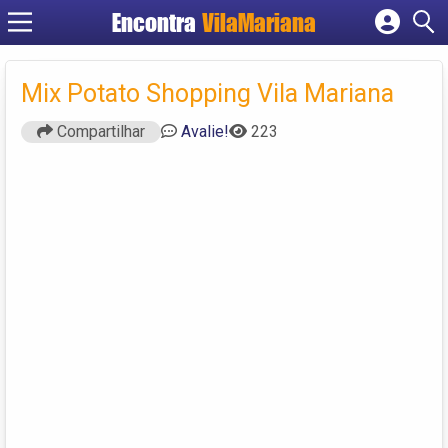
Encontra
VilaMariana
Cadastrar empresa
Fazer login
Mix Potato Shopping Vila Mariana
Criar conta
Compartilhar
Avalie!
223