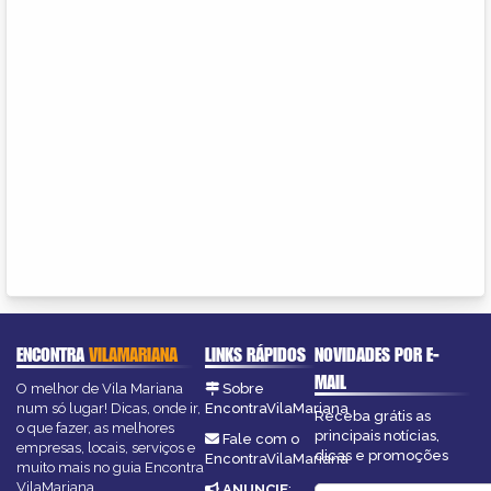
ENCONTRA
VILAMARIANA
LINKS RÁPIDOS
NOVIDADES POR E-
MAIL
O melhor de Vila Mariana
Sobre
num só lugar! Dicas, onde ir,
EncontraVilaMariana
Receba grátis as
o que fazer, as melhores
principais notícias,
Fale com o
empresas, locais, serviços e
dicas e promoções
EncontraVilaMariana
muito mais no guia Encontra
VilaMariana.
ANUNCIE
: