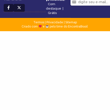
Com
destaque
|
Grátis
Termos
|
Privacidade
|
Sitemap
Criado com
e
pelo time do EncontraBrasil