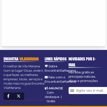
ENCONTRA
VILAMARIANA
LINKS RÁPIDOS
NOVIDADES POR E-
MAIL
O melhor de Vila Mariana
Sobre
num só lugar! Dicas, onde ir,
EncontraVilaMariana
Receba grátis as
o que fazer, as melhores
principais notícias,
Fale com o
empresas, locais, serviços e
dicas e promoções
EncontraVilaMariana
muito mais no guia Encontra
VilaMariana.
ANUNCIE
:
Com
destaque
|
Grátis