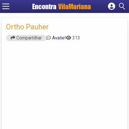
Encontra
VilaMariana
Cadastrar empresa
Fazer login
Ortho Pauher
Criar conta
Compartilhar
Avalie!
313