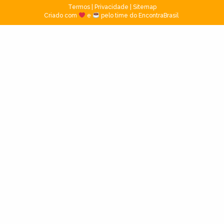
Termos
|
Privacidade
|
Sitemap
Criado com
e
pelo time do EncontraBrasil