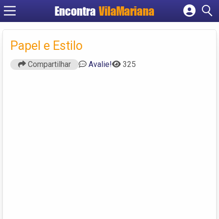
Encontra
VilaMariana
Cadastrar empresa
Fazer login
Papel e Estilo
Criar conta
Compartilhar
Avalie!
325