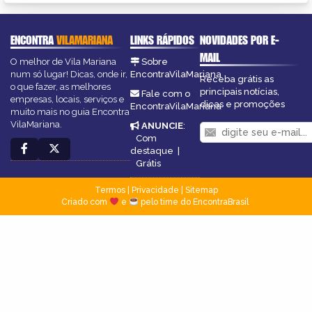
ENCONTRA
VILAMARIANA
LINKS RÁPIDOS
NOVIDADES POR E-
MAIL
O melhor de Vila Mariana
Sobre
num só lugar! Dicas, onde ir,
EncontraVilaMariana
Receba grátis as
o que fazer, as melhores
principais notícias,
Fale com o
empresas, locais, serviços e
dicas e promoções
EncontraVilaMariana
muito mais no guia Encontra
VilaMariana.
ANUNCIE
:
Com
destaque
|
Grátis
Termos
|
Privacidade
|
Sitemap
Criado com
e
pelo time do EncontraBrasil