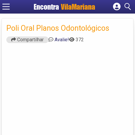
Encontra
VilaMariana
Cadastrar empresa
Fazer login
Poli Oral Planos Odontológicos
Criar conta
Compartilhar
Avalie!
372