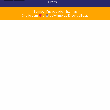
Grátis
Termos
|
Privacidade
|
Sitemap
Criado com
e
pelo time do EncontraBrasil