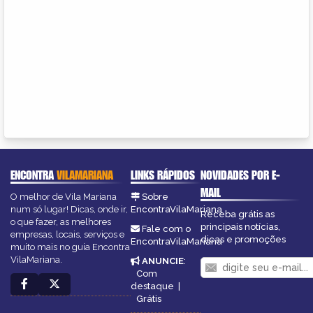
ENCONTRA
VILAMARIANA
LINKS RÁPIDOS
NOVIDADES POR E-
MAIL
O melhor de Vila Mariana
Sobre
num só lugar! Dicas, onde ir,
EncontraVilaMariana
Receba grátis as
o que fazer, as melhores
principais notícias,
Fale com o
empresas, locais, serviços e
dicas e promoções
EncontraVilaMariana
muito mais no guia Encontra
VilaMariana.
ANUNCIE
:
Com
destaque
|
Grátis