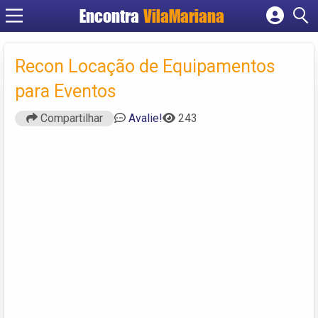
Encontra
VilaMariana
Cadastrar empresa
Fazer login
Recon Locação de Equipamentos
Criar conta
para Eventos
Compartilhar
Avalie!
243