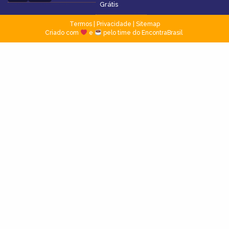
Grátis
Termos
|
Privacidade
|
Sitemap
Criado com
e
pelo time do EncontraBrasil