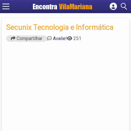
Encontra
VilaMariana
Cadastrar empresa
Fazer login
Secunix Tecnologia e Informática
Criar conta
Compartilhar
Avalie!
251