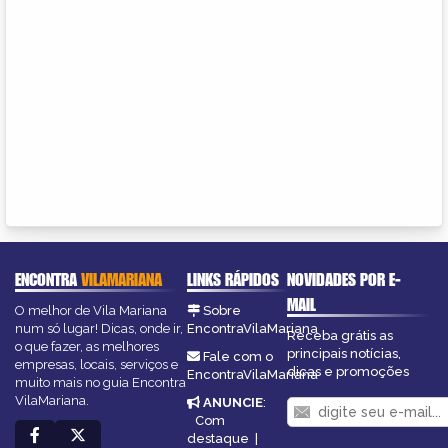
ENCONTRA
VILAMARIANA
LINKS RÁPIDOS
NOVIDADES POR E-
MAIL
O melhor de Vila Mariana
Sobre
num só lugar! Dicas, onde ir,
EncontraVilaMariana
Receba grátis as
o que fazer, as melhores
principais notícias,
Fale com o
empresas, locais, serviços e
dicas e promoções
EncontraVilaMariana
muito mais no guia Encontra
VilaMariana.
ANUNCIE
:
Com
destaque
|