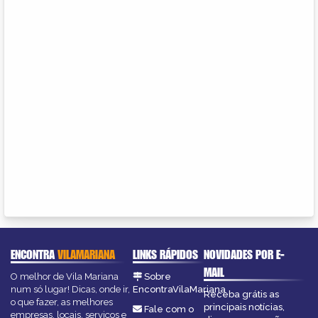
ENCONTRA
VILAMARIANA
LINKS RÁPIDOS
NOVIDADES POR E-
MAIL
O melhor de Vila Mariana
Sobre
num só lugar! Dicas, onde ir,
EncontraVilaMariana
Receba grátis as
o que fazer, as melhores
principais notícias,
Fale com o
empresas, locais, serviços e