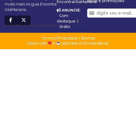
dicas e promoções
EncontraVilaMariana
muito mais no guia Encontra
VilaMariana.
ANUNCIE
:
Com
destaque
|
Grátis
Termos
|
Privacidade
|
Sitemap
Criado com
e
pelo time do EncontraBrasil