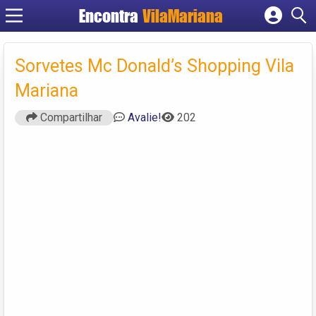
Encontra
VilaMariana
Cadastrar empresa
Fazer login
Sorvetes Mc Donald’s Shopping Vila
Criar conta
Mariana
Compartilhar
Avalie!
202