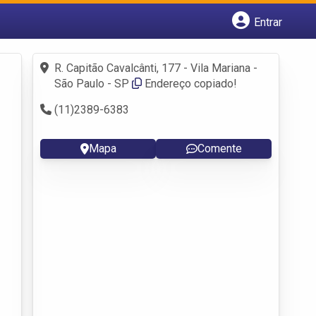
Entrar
Cadastrar empresa
Fazer login
R. Capitão Cavalcânti, 177 - Vila Mariana -
Criar conta
São Paulo - SP
Endereço copiado!
(11)2389-6383
Mapa
Comente