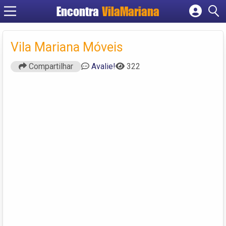
Encontra
VilaMariana
Cadastrar empresa
Fazer login
Vila Mariana Móveis
Criar conta
Compartilhar
Avalie!
322