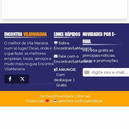
ENCONTRA
VILAMARIANA
LINKS RÁPIDOS
NOVIDADES POR E-
MAIL
O melhor de Vila Mariana
Sobre
num só lugar! Dicas, onde ir,
EncontraVilaMariana
Receba grátis as
o que fazer, as melhores
principais notícias,
Fale com o
empresas, locais, serviços e
dicas e promoções
EncontraVilaMariana
muito mais no guia Encontra
VilaMariana.
ANUNCIE
:
Com
destaque
|
Grátis
Termos
|
Privacidade
|
Sitemap
Criado com
e
pelo time do EncontraBrasil