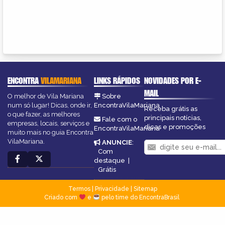
ENCONTRA
VILAMARIANA
LINKS RÁPIDOS
NOVIDADES POR E-
MAIL
O melhor de Vila Mariana
Sobre
num só lugar! Dicas, onde ir,
EncontraVilaMariana
Receba grátis as
o que fazer, as melhores
principais notícias,
Fale com o
empresas, locais, serviços e
dicas e promoções
EncontraVilaMariana
muito mais no guia Encontra
VilaMariana.
ANUNCIE
:
Com
destaque
|
Grátis
Termos
|
Privacidade
|
Sitemap
Criado com
e
pelo time do EncontraBrasil