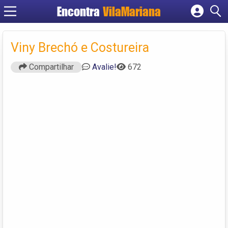
Encontra
VilaMariana
Cadastrar empresa
Fazer login
Viny Brechó e Costureira
Criar conta
Compartilhar
Avalie!
672