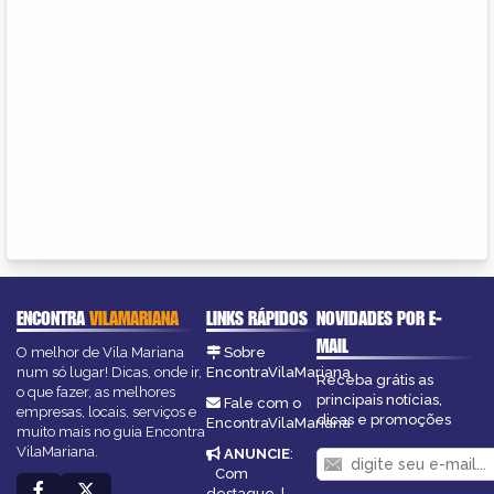
ENCONTRA
VILAMARIANA
LINKS RÁPIDOS
NOVIDADES POR E-
MAIL
O melhor de Vila Mariana
Sobre
num só lugar! Dicas, onde ir,
EncontraVilaMariana
Receba grátis as
o que fazer, as melhores
principais notícias,
Fale com o
empresas, locais, serviços e
dicas e promoções
EncontraVilaMariana
muito mais no guia Encontra
VilaMariana.
ANUNCIE
:
Com
destaque
|