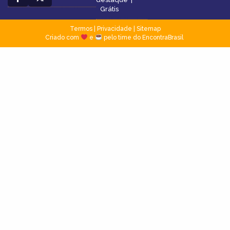
Grátis
Termos
|
Privacidade
|
Sitemap
Criado com
e
pelo time do EncontraBrasil