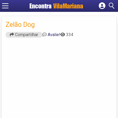
Encontra
VilaMariana
Cadastrar empresa
Fazer login
Zelão Dog
Criar conta
Compartilhar
Avalie!
334