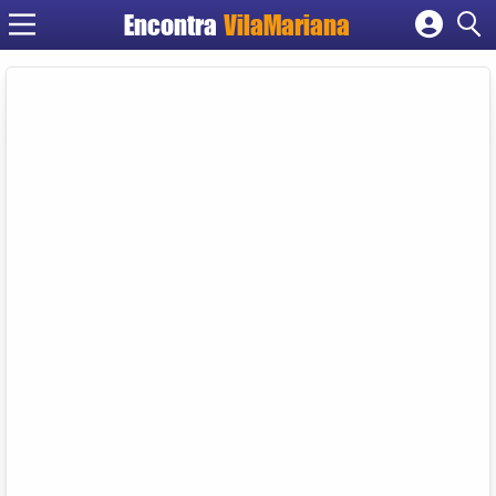
Encontra
VilaMariana
Cadastrar empresa
Fazer login
Criar conta