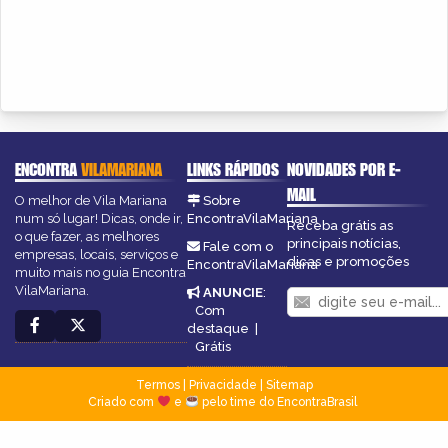
ENCONTRA
VILAMARIANA
LINKS RÁPIDOS
NOVIDADES POR E-
MAIL
O melhor de Vila Mariana
Sobre
num só lugar! Dicas, onde ir,
EncontraVilaMariana
Receba grátis as
o que fazer, as melhores
principais notícias,
Fale com o
empresas, locais, serviços e
dicas e promoções
EncontraVilaMariana
muito mais no guia Encontra
VilaMariana.
ANUNCIE
:
Com
destaque
|
Grátis
Termos
|
Privacidade
|
Sitemap
Criado com
e
pelo time do EncontraBrasil