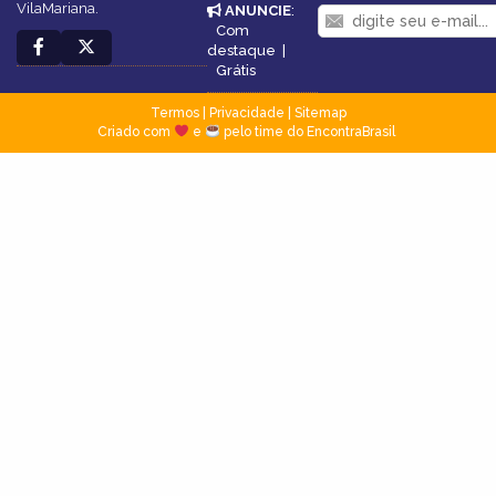
VilaMariana.
ANUNCIE
:
Com
destaque
|
Grátis
Termos
|
Privacidade
|
Sitemap
Criado com
e
pelo time do EncontraBrasil