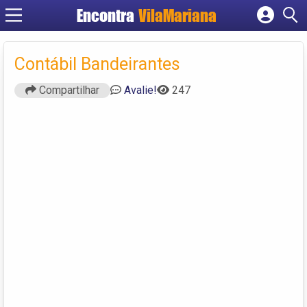
Encontra
VilaMariana
Cadastrar empresa
Fazer login
Contábil Bandeirantes
Criar conta
Compartilhar
Avalie!
247