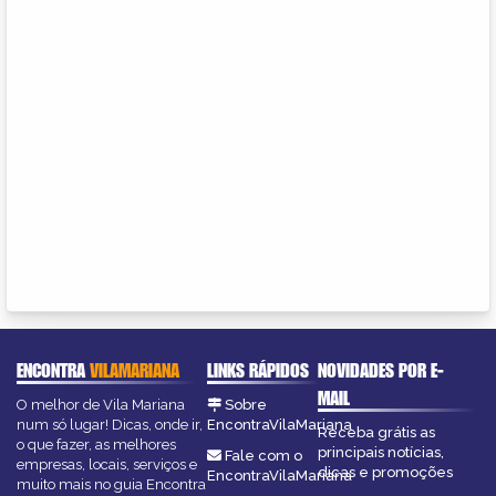
ENCONTRA
VILAMARIANA
LINKS RÁPIDOS
NOVIDADES POR E-
MAIL
O melhor de Vila Mariana
Sobre
num só lugar! Dicas, onde ir,
EncontraVilaMariana
Receba grátis as
o que fazer, as melhores
principais notícias,
Fale com o
empresas, locais, serviços e
dicas e promoções
EncontraVilaMariana
muito mais no guia Encontra