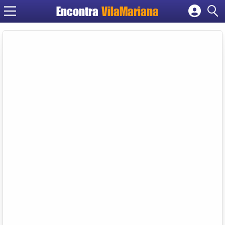
Encontra
VilaMariana
Cadastrar empresa
Fazer login
Criar conta