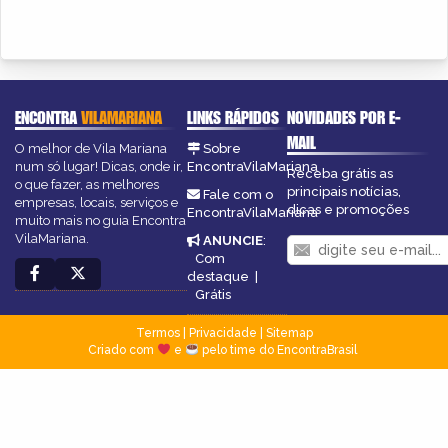
ENCONTRA
VILAMARIANA
LINKS RÁPIDOS
NOVIDADES POR E-
MAIL
O melhor de Vila Mariana
Sobre
num só lugar! Dicas, onde ir,
EncontraVilaMariana
Receba grátis as
o que fazer, as melhores
principais notícias,
Fale com o
empresas, locais, serviços e
dicas e promoções
EncontraVilaMariana
muito mais no guia Encontra
VilaMariana.
ANUNCIE
:
Com
destaque
|
Grátis
Termos
|
Privacidade
|
Sitemap
Criado com
e
pelo time do EncontraBrasil