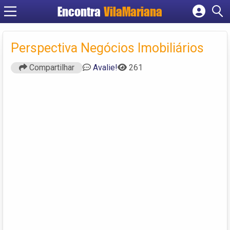
Encontra
VilaMariana
Cadastrar empresa
Fazer login
Perspectiva Negócios Imobiliários
Criar conta
Compartilhar
Avalie!
261