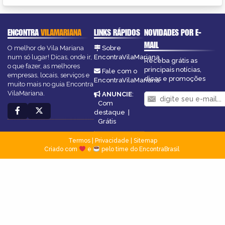
ENCONTRA
VILAMARIANA
LINKS RÁPIDOS
NOVIDADES POR E-
MAIL
O melhor de Vila Mariana
Sobre
num só lugar! Dicas, onde ir,
EncontraVilaMariana
Receba grátis as
o que fazer, as melhores
principais notícias,
Fale com o
empresas, locais, serviços e
dicas e promoções
EncontraVilaMariana
muito mais no guia Encontra
VilaMariana.
ANUNCIE
:
Com
destaque
|
Grátis
Termos
|
Privacidade
|
Sitemap
Criado com
e
pelo time do EncontraBrasil