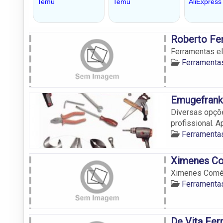
Roberto Fe
Ferramentas el
Ferramentas
Emugefrank
Diversas opçõe
profissional. A
Ferramentas
Ximenes Co
Ximenes Comér
Ferramentas
De Vita Fer