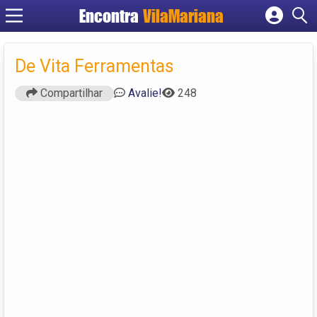
Encontra
VilaMariana
Cadastrar empresa
Fazer login
De Vita Ferramentas
Criar conta
Compartilhar
Avalie!
248