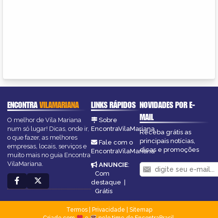
ENCONTRA
VILAMARIANA
LINKS RÁPIDOS
NOVIDADES POR E-
MAIL
O melhor de Vila Mariana
Sobre
num só lugar! Dicas, onde ir,
EncontraVilaMariana
Receba grátis as
o que fazer, as melhores
principais notícias,
Fale com o
empresas, locais, serviços e
dicas e promoções
EncontraVilaMariana
muito mais no guia Encontra
VilaMariana.
ANUNCIE
:
Com
destaque
|
Grátis
Termos
|
Privacidade
|
Sitemap
Criado com
e
pelo time do EncontraBrasil