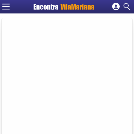
Encontra
VilaMariana
Cadastrar empresa
Fazer login
Criar conta