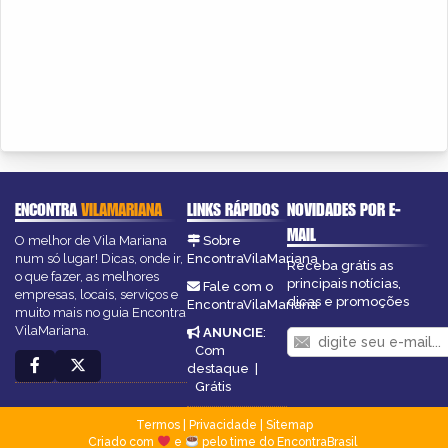
ENCONTRA
VILAMARIANA
LINKS RÁPIDOS
NOVIDADES POR E-
MAIL
O melhor de Vila Mariana
Sobre
num só lugar! Dicas, onde ir,
EncontraVilaMariana
Receba grátis as
o que fazer, as melhores
principais notícias,
Fale com o
empresas, locais, serviços e
dicas e promoções
EncontraVilaMariana
muito mais no guia Encontra
VilaMariana.
ANUNCIE
:
Com
destaque
|
Grátis
Termos
|
Privacidade
|
Sitemap
Criado com
e
pelo time do EncontraBrasil