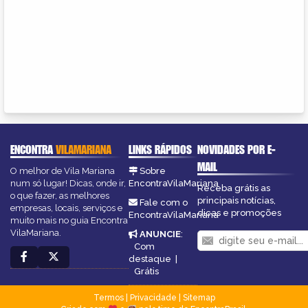
ENCONTRA
VILAMARIANA
LINKS RÁPIDOS
NOVIDADES POR E-
MAIL
O melhor de Vila Mariana
Sobre
num só lugar! Dicas, onde ir,
EncontraVilaMariana
Receba grátis as
o que fazer, as melhores
principais notícias,
Fale com o
empresas, locais, serviços e
dicas e promoções
EncontraVilaMariana
muito mais no guia Encontra
VilaMariana.
ANUNCIE
:
Com
destaque
|
Grátis
Termos
|
Privacidade
|
Sitemap