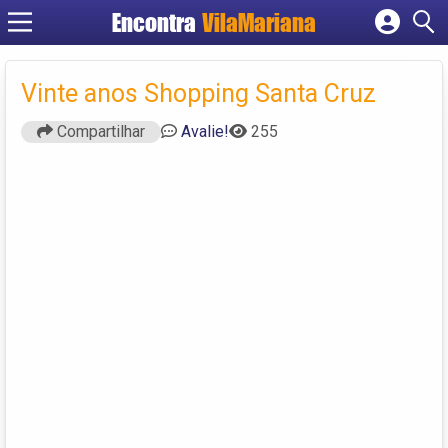
Encontra
VilaMariana
Cadastrar empresa
Fazer login
Vinte anos Shopping Santa Cruz
Criar conta
Compartilhar
Avalie!
255