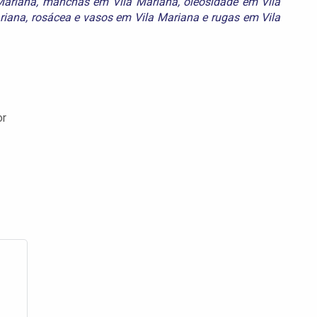
Mariana
,
manchas em Vila Mariana
,
oleosidade em Vila
riana
,
rosácea e vasos em Vila Mariana
e
rugas em Vila
or