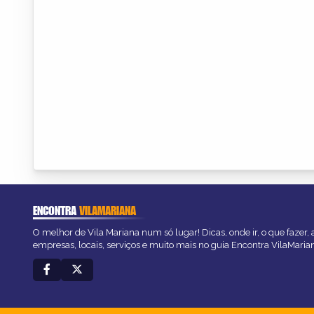
ENCONTRA
VILAMARIANA
O melhor de Vila Mariana num só lugar! Dicas, onde ir, o que fazer,
empresas, locais, serviços e muito mais no guia Encontra VilaMaria