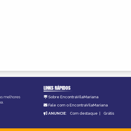
LINKS RÁPIDOS
 as melhores
Sobre EncontraVilaMariana
na.
Fale com o EncontraVilaMariana
ANUNCIE
:
Com destaque
|
Grátis