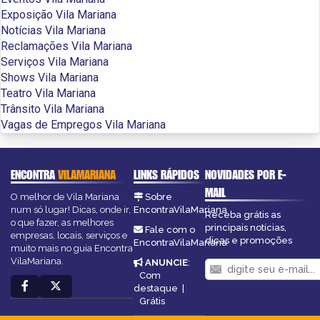
Exposição Vila Mariana
Notícias Vila Mariana
Reclamações Vila Mariana
Serviços Vila Mariana
Shows Vila Mariana
Teatro Vila Mariana
Trânsito Vila Mariana
Vagas de Empregos Vila Mariana
ENCONTRA
VILAMARIANA
LINKS RÁPIDOS
NOVIDADES POR E-
MAIL
O melhor de Vila Mariana
Sobre
num só lugar! Dicas, onde ir,
EncontraVilaMariana
Receba grátis as
o que fazer, as melhores
principais notícias,
Fale com o
empresas, locais, serviços e
dicas e promoções
EncontraVilaMariana
muito mais no guia Encontra
VilaMariana.
ANUNCIE
:
Com
destaque
|
Grátis