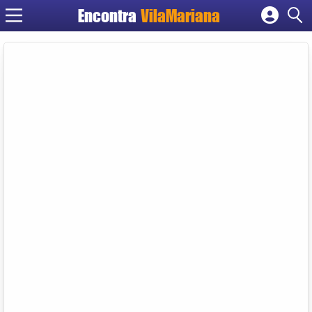
Encontra
VilaMariana
Cadastrar empresa
Fazer login
Criar conta