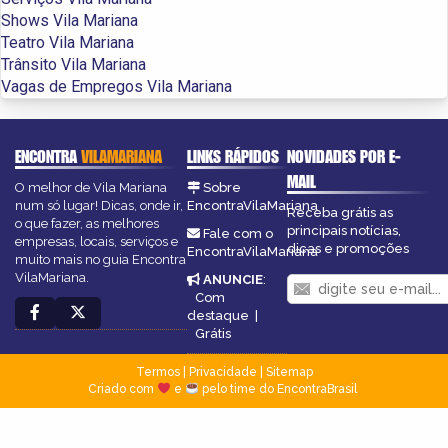
Shows Vila Mariana
Teatro Vila Mariana
Trânsito Vila Mariana
Vagas de Empregos Vila Mariana
ENCONTRA
VILAMARIANA
LINKS RÁPIDOS
NOVIDADES POR E-
MAIL
O melhor de Vila Mariana
Sobre
num só lugar! Dicas, onde ir,
EncontraVilaMariana
Receba grátis as
o que fazer, as melhores
principais notícias,
Fale com o
empresas, locais, serviços e
dicas e promoções
EncontraVilaMariana
muito mais no guia Encontra
VilaMariana.
ANUNCIE
:
Com
destaque
|
Grátis
Termos
|
Privacidade
|
Sitemap
Criado com
e
pelo time do EncontraBrasil