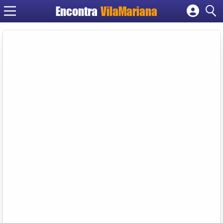
Encontra
VilaMariana
Cadastrar empresa
Fazer login
Criar conta