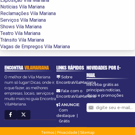
Exposição Vila Mariana
Notícias Vila Mariana
Reclamações Vila Mariana
Serviços Vila Mariana
Shows Vila Mariana
Teatro Vila Mariana
Trânsito Vila Mariana
Vagas de Empregos Vila Mariana
ENCONTRA
VILAMARIANA
LINKS RÁPIDOS
NOVIDADES POR E-
MAIL
O melhor de Vila Mariana
Sobre
num só lugar! Dicas, onde ir,
EncontraVilaMariana
Receba grátis as
o que fazer, as melhores
principais notícias,
Fale com o
empresas, locais, serviços e
dicas e promoções
EncontraVilaMariana
muito mais no guia Encontra
VilaMariana.
ANUNCIE
:
Com
destaque
|
Grátis
Termos
|
Privacidade
|
Sitemap