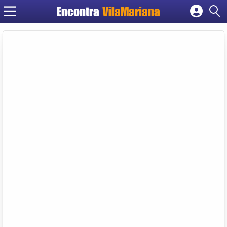
Encontra
VilaMariana
Cadastrar empresa
Fazer login
Criar conta