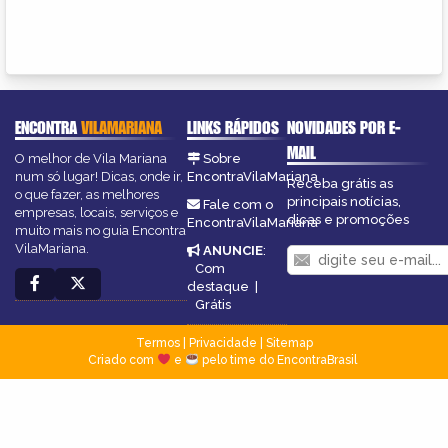
ENCONTRA
VILAMARIANA
LINKS RÁPIDOS
NOVIDADES POR E-
MAIL
O melhor de Vila Mariana
Sobre
num só lugar! Dicas, onde ir,
EncontraVilaMariana
Receba grátis as
o que fazer, as melhores
principais notícias,
Fale com o
empresas, locais, serviços e
dicas e promoções
EncontraVilaMariana
muito mais no guia Encontra
VilaMariana.
ANUNCIE
:
Com
destaque
|
Grátis
Termos
|
Privacidade
|
Sitemap
Criado com
e
pelo time do EncontraBrasil