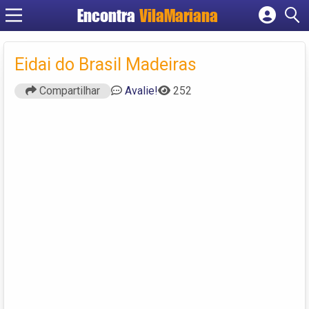
Encontra
VilaMariana
Cadastrar empresa
Fazer login
Eidai do Brasil Madeiras
Criar conta
Compartilhar
Avalie!
252