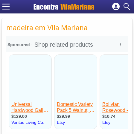
Encontra
VilaMariana
Cadastrar empresa
Fazer login
madeira em Vila Mariana
Criar conta