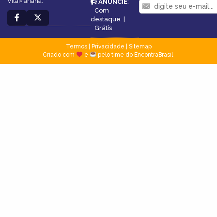
VilaMariana.
ANUNCIE
:
Com
destaque
|
Grátis
Termos
|
Privacidade
|
Sitemap
Criado com
e
pelo time do EncontraBrasil