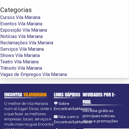
Categorias
Cursos Vila Mariana
Eventos Vila Mariana
Exposição Vila Mariana
Notícias Vila Mariana
Reclamações Vila Mariana
Serviços Vila Mariana
Shows Vila Mariana
Teatro Vila Mariana
Trânsito Vila Mariana
Vagas de Empregos Vila Mariana
ENCONTRA
VILAMARIANA
LINKS RÁPIDOS
NOVIDADES POR E-
MAIL
O melhor de Vila Mariana
Sobre
num só lugar! Dicas, onde ir,
EncontraVilaMariana
Receba grátis as
o que fazer, as melhores
principais notícias,
Fale com o
empresas, locais, serviços e
dicas e promoções
EncontraVilaMariana
muito mais no guia Encontra