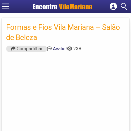
Encontra
VilaMariana
Cadastrar empresa
Fazer login
Formas e Fios Vila Mariana – Salão
Criar conta
de Beleza
Compartilhar
Avalie!
238