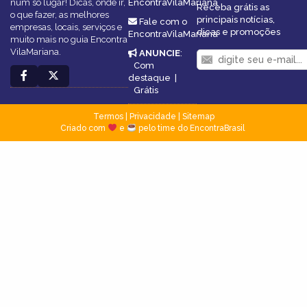
num só lugar! Dicas, onde ir,
EncontraVilaMariana
Receba grátis as
o que fazer, as melhores
principais notícias,
Fale com o
empresas, locais, serviços e
dicas e promoções
EncontraVilaMariana
muito mais no guia Encontra
VilaMariana.
ANUNCIE
:
Com
destaque
|
Grátis
Termos
|
Privacidade
|
Sitemap
Criado com
e
pelo time do EncontraBrasil