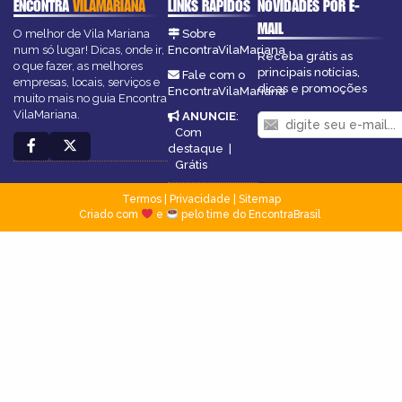
ENCONTRA
VILAMARIANA
LINKS RÁPIDOS
NOVIDADES POR E-
MAIL
O melhor de Vila Mariana
Sobre
num só lugar! Dicas, onde ir,
EncontraVilaMariana
Receba grátis as
o que fazer, as melhores
principais notícias,
Fale com o
empresas, locais, serviços e
dicas e promoções
EncontraVilaMariana
muito mais no guia Encontra
VilaMariana.
ANUNCIE
:
Com
destaque
|
Grátis
Termos
|
Privacidade
|
Sitemap
Criado com
e
pelo time do EncontraBrasil