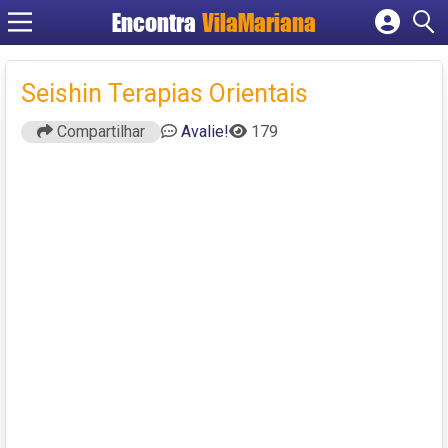
Encontra
VilaMariana
Cadastrar empresa
Fazer login
Seishin Terapias Orientais
Criar conta
Compartilhar
Avalie!
179