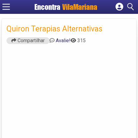
Encontra
VilaMariana
Cadastrar empresa
Fazer login
Quiron Terapias Alternativas
Criar conta
Compartilhar
Avalie!
315