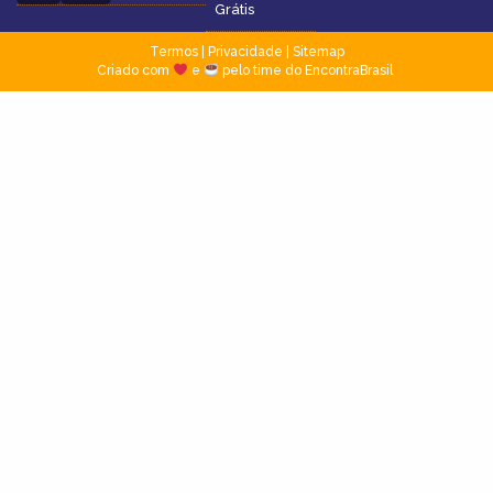
Grátis
Termos
|
Privacidade
|
Sitemap
Criado com
e
pelo time do EncontraBrasil