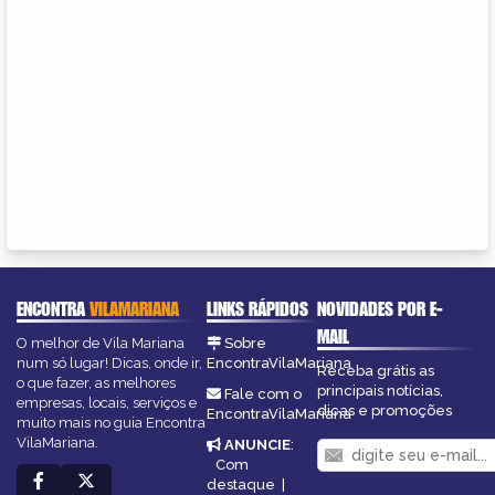
ENCONTRA
VILAMARIANA
LINKS RÁPIDOS
NOVIDADES POR E-
MAIL
O melhor de Vila Mariana
Sobre
num só lugar! Dicas, onde ir,
EncontraVilaMariana
Receba grátis as
o que fazer, as melhores
principais notícias,
Fale com o
empresas, locais, serviços e
dicas e promoções
EncontraVilaMariana
muito mais no guia Encontra
VilaMariana.
ANUNCIE
:
Com
destaque
|